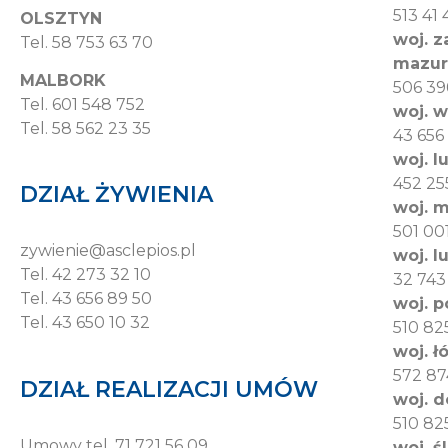
513 41
OLSZTYN
woj. 
Tel. 58 753 63 70
mazur
MALBORK
506 39
Tel. 601 548 752
woj. w
Tel. 58 562 23 35
43 656
woj. l
452 25
DZIAŁ ŻYWIENIA
woj. 
501 001
zywienie@asclepios.pl
woj. l
Tel. 42 273 32 10
32 743
Tel. 43 656 89 50
woj. p
Tel. 43 650 10 32
510 82
woj. ł
572 87
DZIAŁ REALIZACJI UMÓW
woj. d
510 82
Umowy tel.
71 721 56 09
woj. ś