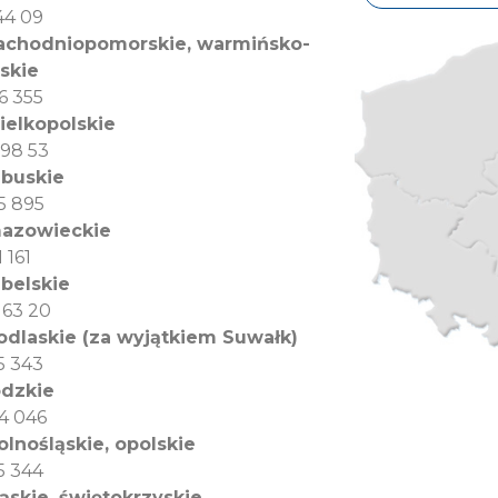
 44 09
zachodniopomorskie, warmińsko-
skie
6 355
ielkopolskie
 98 53
ubuskie
5 895
mazowieckie
 161
ubelskie
 63 20
odlaskie (za wyjątkiem Suwałk)
5 343
ódzkie
4 046
olnośląskie, opolskie
5 344
ląskie, świętokrzyskie