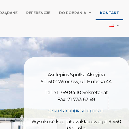
POŻĄDANE
REFERENCJE
DO POBRANIA
KONTAKT
Asclepios Spółka Akcyjna
50-502 Wrocław, ul. Hubska 44
Tel. 71 769 84 10 Sekretariat
Fax: 71 733 62 68
sekretariat@asclepios.pl
Wysokość kapitału zakładowego: 9 450
000 pln