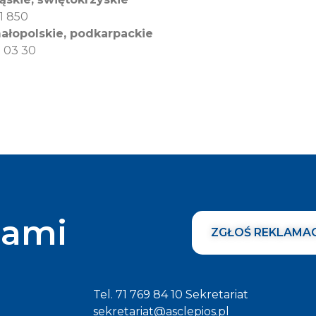
1 850
ałopolskie, podkarpackie
 03 30
nami
ZGŁOŚ REKLAMA
Tel. 71 769 84 10 Sekretariat
sekretariat@asclepios.pl