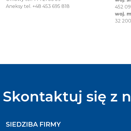
Aneksy tel. +48 453 695 818
452 09
woj. m
32 200
Skontaktuj się z 
SIEDZIBA FIRMY