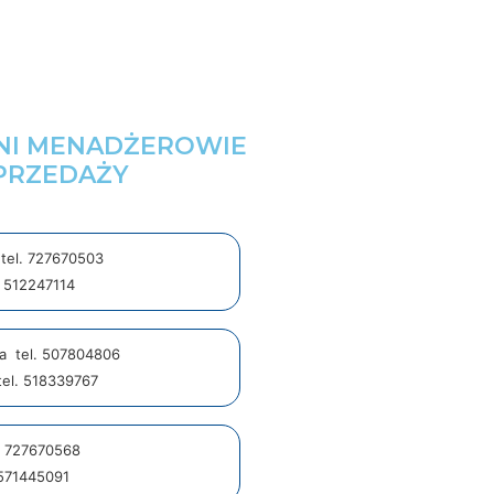
NI MENADŻEROWIE
PRZEDAŻY
tel. 727670503
. 512247114
ka tel. 507804806
tel. 518339767
l. 727670568
 571445091