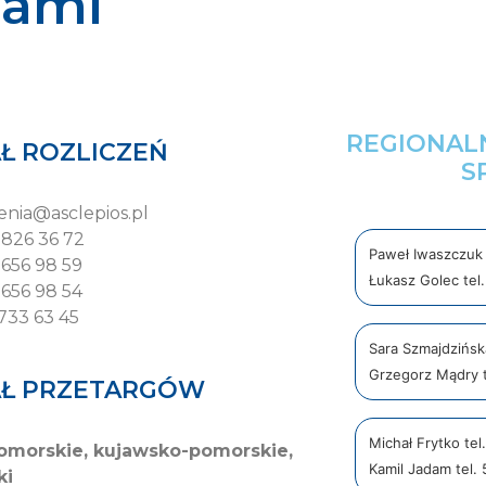
nami
REGIONAL
AŁ ROZLICZEŃ
S
zenia@asclepios.pl
3 826 36 72
Paweł Iwaszczuk 
 656 98 59
Łukasz Golec tel
 656 98 54
 733 63 45
Sara Szmajdzińs
Grzegorz Mądry 
AŁ PRZETARGÓW
Michał Frytko te
pomorskie, kujawsko-pomorskie,
Kamil Jadam tel.
ki